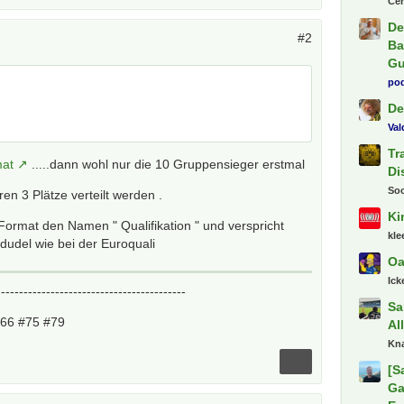
Ce
De
#2
Ba
Gu
pod
De
Va
Tr
mat
.....dann wohl nur die 10 Gruppensieger erstmal
Di
So
en 3 Plätze verteilt werden .
Ki
Format den Namen " Qualifikation " und verspricht
kl
dudel wie bei der Euroquali
Oa
Ick
------------------------------------------
Sa
#66 #75 #79
Al
Kn
[S
Ga