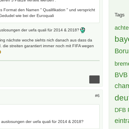
eren 3 Plätze verteilt werden .
s Format den Namen " Qualifikation " und verspricht
Tags
Gedudel wie bei der Euroquali
achte
slosungen der uefa quali für 2014 & 2018?
bay
ing nächste woche siehts nich danach aus dass da
. die streiten garantiert immer noch mit FIFA wegen
Boru
brem
BVB 
cham
deu
#6
DFB 
eintr
auslosungen der uefa quali für 2014 & 2018?