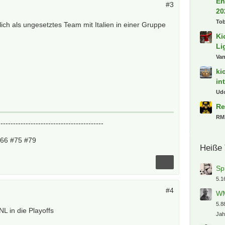
En
#3
20
To
ich als ungesetztes Team mit Italien in einer Gruppe
Ki
Li
Va
ki
in
Ud
Re
RM
------------------------------------------
#66 #75 #79
Heiße
Sp
5.1
#4
WM
5.8
L in die Playoffs
Jah