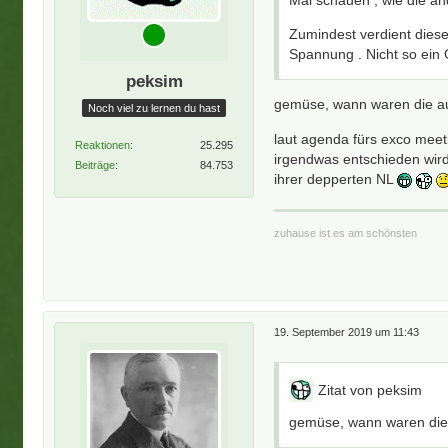
Mal schauen , wie die and
Zumindest verdient diese
Spannung . Nicht so ein 
peksim
gemüse, wann waren die au
Noch viel zu lernen du hast
laut agenda fürs exco meet
Reaktionen
25.295
irgendwas entschieden wird
Beiträge
84.753
ihrer depperten NL
zuhause ist es am schönsten
19. September 2019 um 11:43
Zitat von peksim
gemüse, wann waren die 