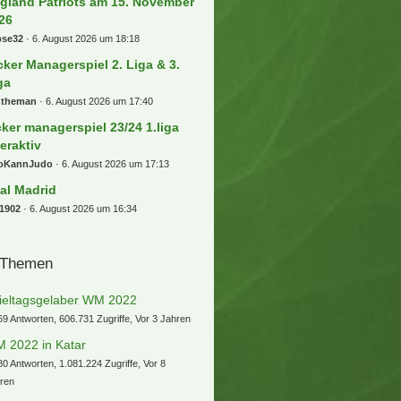
gland Patriots am 15. November
26
bse32
6. August 2026 um 18:18
cker Managerspiel 2. Liga & 3.
ga
ntheman
6. August 2026 um 17:40
cker managerspiel 23/24 1.liga
teraktiv
oKannJudo
6. August 2026 um 17:13
al Madrid
1902
6. August 2026 um 16:34
 Themen
ieltagsgelaber WM 2022
69 Antworten, 606.731 Zugriffe, Vor 3 Jahren
 2022 in Katar
80 Antworten, 1.081.224 Zugriffe, Vor 8
ren