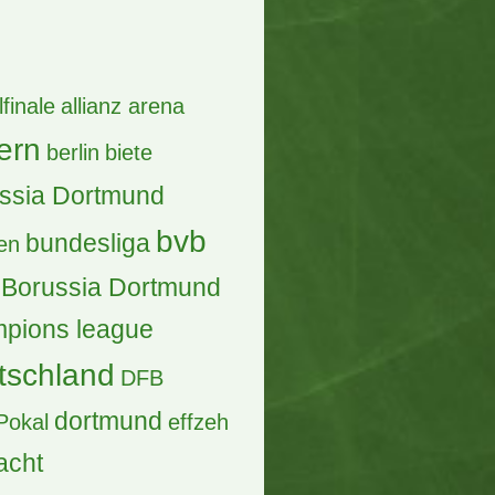
lfinale
allianz arena
ern
berlin
biete
ssia Dortmund
bvb
bundesliga
en
Borussia Dortmund
pions league
tschland
DFB
dortmund
Pokal
effzeh
acht