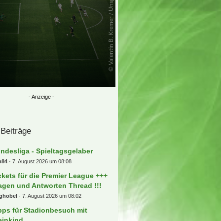
 Beiträge
ndesliga - Spieltagsgelaber
n84
7. August 2026 um 08:08
ckets für die Premier League +++
agen und Antworten Thread !!!
nghobel
7. August 2026 um 08:02
pps für Stadionbesuch mit
einkind