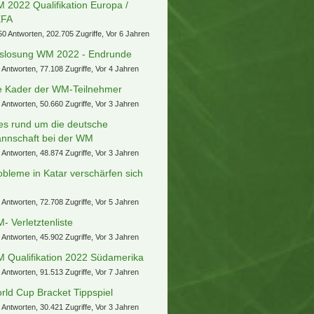
 2022 Qualifikation Europa /
EFA
50 Antworten, 202.705 Zugriffe, Vor 6 Jahren
slosung WM 2022 - Endrunde
 Antworten, 77.108 Zugriffe, Vor 4 Jahren
e Kader der WM-Teilnehmer
 Antworten, 50.660 Zugriffe, Vor 3 Jahren
les rund um die deutsche
nnschaft bei der WM
 Antworten, 48.874 Zugriffe, Vor 3 Jahren
obleme in Katar verschärfen sich
.
 Antworten, 72.708 Zugriffe, Vor 5 Jahren
- Verletztenliste
 Antworten, 45.902 Zugriffe, Vor 3 Jahren
 Qualifikation 2022 Südamerika
 Antworten, 91.513 Zugriffe, Vor 7 Jahren
rld Cup Bracket Tippspiel
 Antworten, 30.421 Zugriffe, Vor 3 Jahren