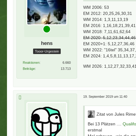
WM 2006: 53
EM 2012: 20,25,26,30,31
WM 2014: 1,3,11,13,19
EM 2016: 1,16,18,21,39,41
WM 2018: 7,11,61,62,64
EM 2020: 5,12,23,34,44,46,
hens
EM 2020+1: 5,12,27,36,46
WM 2022: "16tel" 35,34,37,
Tooor-Urgestein
EM 2024: 1,4,5,8,11,13,17
Reaktionen
6.660
WM 2026: 1,12,27,32,33,4
Beiträge
13.713
19. September 2019 um 11:40
Zitat von Jules Rime
Bei 13 Plätzen ....
Qualif
erstmal