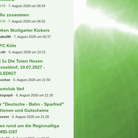
h78
7. August 2026 um 06:54
llo zusammen
h78
7. August 2026 um 06:52
rken Stuttgarter Kickers
Sakul96
7. August 2026 um 00:37
 FC Köln
1v0r
6. August 2026 um 22:21
] 1x Die Toten Hosen
sseldorf, 10.07.2027 -
RLEDIGT
hockse
6. August 2026 um 21:50
ortclub Verl
rtograph
6. August 2026 um 21:28
r "Deutsche - Bahn - Sparfred"
tionen und Gutscheine
rozent
6. August 2026 um 21:28
les rund um die Regionalliga
ORD-OST