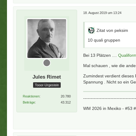
18. August 2019 um 13:24
Zitat von peksim
10 quali gruppen
Bei 13 Plätzen ....
Qualifor
Mal schauen , wie die ander
Zumindest verdient dieses 
Jules Rimet
Spannung . Nicht so ein Ge
Tooor-Urgestein
Reaktionen
20.780
----------------------------------
Beiträge
43.312
WM 2026 in Mexiko - #53 