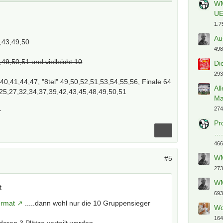
WM
U
1.7
Au
,43,49,50
498
49,50,51 und vielleicht 10
Di
293
40,41,44,47, "8tel" 49,50,52,51,53,54,55,56, Finale 64
Al
,25,27,32,34,37,39,42,43,45,48,49,50,51
Ma
1
274
Pr
…
466
WM
#5
273
WM
t
693
ormat
.....dann wohl nur die 10 Gruppensieger
Wo
164