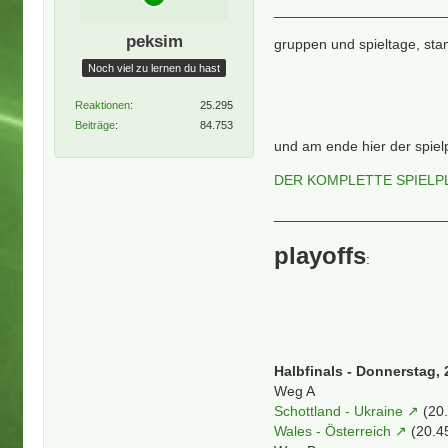
_____________________
peksim
gruppen und spieltage, sta
Noch viel zu lernen du hast
Reaktionen
25.295
Beiträge
84.753
und am ende hier der spiel
DER KOMPLETTE SPIELP
_____________________
playoffs
:
Halbfinals - Donnerstag, 
Weg A
Schottland - Ukraine
(20
Wales - Österreich
(20.4