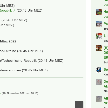
Dot
 Uhr MEZ)
Republik
(20.45 Uhr MEZ)
Ha
Dot
(20.45 Uhr MEZ)
Pa
 Uhr MEZ)
19
1.
 März 2022
Sh
[B
and/Ukraine (20.45 Uhr MEZ)
Dü
E
/Tschechische Republik (20.45 Uhr MEZ)
Sc
Sp
Nordmazedonien (20.45 Uhr MEZ)
Ka
De
Ak
8P
m
(
28. November 2021 um 18:16
)
Al
N