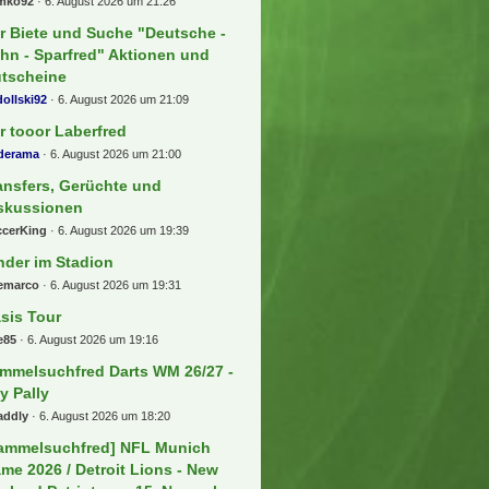
mko92
6. August 2026 um 21:26
r Biete und Suche "Deutsche -
hn - Sparfred" Aktionen und
tscheine
ollski92
6. August 2026 um 21:09
r tooor Laberfred
lderama
6. August 2026 um 21:00
ansfers, Gerüchte und
skussionen
ccerKing
6. August 2026 um 19:39
nder im Stadion
eemarco
6. August 2026 um 19:31
sis Tour
e85
6. August 2026 um 19:16
mmelsuchfred Darts WM 26/27 -
ly Pally
addly
6. August 2026 um 18:20
ammelsuchfred] NFL Munich
me 2026 / Detroit Lions - New