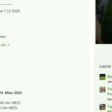
_______
nd 7.12.2020
plan:
LAN
_
Letzte
Bu
stf
Ti
24. März 2022
Fr
ki
.45 Uhr MEZ)
Ti
5 Uhr MEZ)
Kl