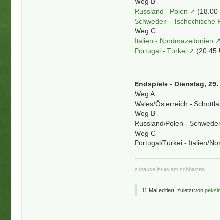
Weg B
Russland - Polen
(18.00
Schweden - Tschechische 
Weg C
Italien - Nordmazedonien
Portugal - Türkei
(20.45
Endspiele - Dienstag, 29.
Weg A
Wales/Österreich - Schottl
Weg B
Russland/Polen - Schweden
Weg C
Portugal/Türkei - Italien/
zuhause ist es am schönsten
11 Mal editiert, zuletzt von
peksi