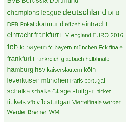
BVB Borussia Dortmund
deutschland
champions league
DFB
dortmund
eintracht
DFB Pokal
effzeh
eintracht frankfurt
EM
england
EURO 2016
fcb
fc bayern
fc bayern münchen
Fck
finale
frankfurt
Frankreich
gladbach
halbfinale
hamburg
hsv
köln
kaiserslautern
leverkusen
münchen
Paris
portugal
schalke
sge
stuttgart
schalke 04
ticket
tickets
vfb stuttgart
vfb
Viertelfinale
werder
Werder Bremen
WM