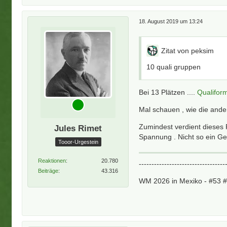
18. August 2019 um 13:24
Zitat von peksim
10 quali gruppen
Bei 13 Plätzen ....
Qualifor
Mal schauen , wie die ander
Zumindest verdient dieses 
Jules Rimet
Spannung . Nicht so ein Ge
Tooor-Urgestein
Reaktionen
20.780
----------------------------------
Beiträge
43.316
WM 2026 in Mexiko - #53 