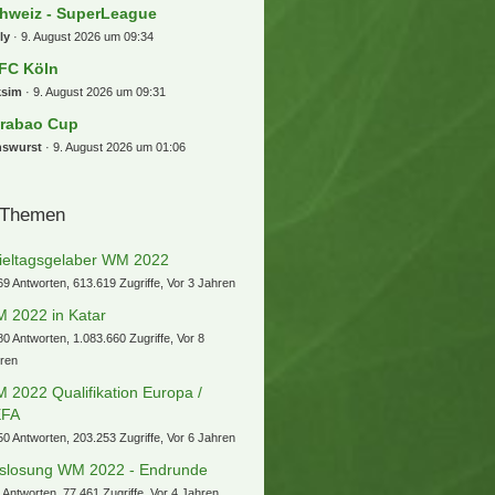
hweiz - SuperLeague
ly
9. August 2026 um 09:34
 FC Köln
ksim
9. August 2026 um 09:31
rabao Cup
nswurst
9. August 2026 um 01:06
 Themen
ieltagsgelaber WM 2022
69 Antworten, 613.619 Zugriffe, Vor 3 Jahren
 2022 in Katar
80 Antworten, 1.083.660 Zugriffe, Vor 8
ren
 2022 Qualifikation Europa /
EFA
50 Antworten, 203.253 Zugriffe, Vor 6 Jahren
slosung WM 2022 - Endrunde
 Antworten, 77.461 Zugriffe, Vor 4 Jahren