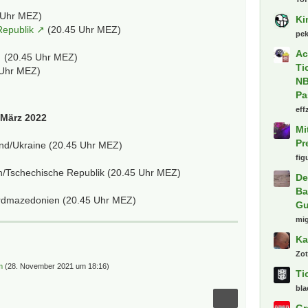
 Uhr MEZ)
Ki
Republik
(20.45 Uhr MEZ)
pe
Ac
(20.45 Uhr MEZ)
Ti
 Uhr MEZ)
NB
Pa
eff
 März 2022
Mi
Pr
and/Ukraine (20.45 Uhr MEZ)
fig
/Tschechische Republik (20.45 Uhr MEZ)
De
Ba
Nordmazedonien (20.45 Uhr MEZ)
Gu
mi
Ka
Zot
m
(
28. November 2021 um 18:16
)
Ti
bla
Gr