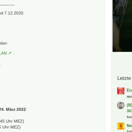
_______
nd 7.12.2020
plan:
LAN
_
Letzte
En
sp
(B
24. März 2022
30
fct
.45 Uhr MEZ)
Ne
5 Uhr MEZ)
Tof