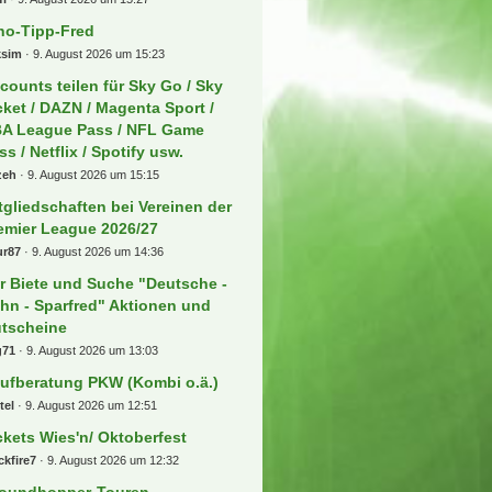
no-Tipp-Fred
ksim
9. August 2026 um 15:23
counts teilen für Sky Go / Sky
cket / DAZN / Magenta Sport /
A League Pass / NFL Game
ss / Netflix / Spotify usw.
zeh
9. August 2026 um 15:15
tgliedschaften bei Vereinen der
emier League 2026/27
ur87
9. August 2026 um 14:36
r Biete und Suche "Deutsche -
hn - Sparfred" Aktionen und
tscheine
g71
9. August 2026 um 13:03
ufberatung PKW (Kombi o.ä.)
tel
9. August 2026 um 12:51
ckets Wies'n/ Oktoberfest
ckfire7
9. August 2026 um 12:32
oundhopper-Touren