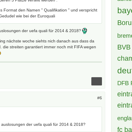
eren 3 Plätze verteilt werden .
bay
s Format den Namen " Qualifikation " und verspricht
Gedudel wie bei der Euroquali
Boru
slosungen der uefa quali für 2014 & 2018?
brem
ing nächste woche siehts nich danach aus dass da
BVB 
. die streiten garantiert immer noch mit FIFA wegen
cham
deu
DFB 
eintr
#6
eintr
engl
auslosungen der uefa quali für 2014 & 2018?
fc b