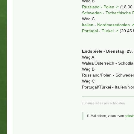
Weg B
Russland - Polen
(18.00
Schweden - Tschechische 
Weg C
Italien - Nordmazedonien
Portugal - Türkei
(20.45
Endspiele - Dienstag, 29.
Weg A
Wales/Österreich - Schottl
Weg B
Russland/Polen - Schweden
Weg C
Portugal/Türkei - Italien/
zuhause ist es am schönsten
11 Mal editiert, zuletzt von
peksi