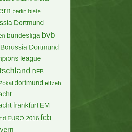
ern
berlin
biete
ssia Dortmund
bvb
bundesliga
en
Borussia Dortmund
pions league
tschland
DFB
dortmund
Pokal
effzeh
acht
acht frankfurt
EM
fcb
and
EURO 2016
ayern