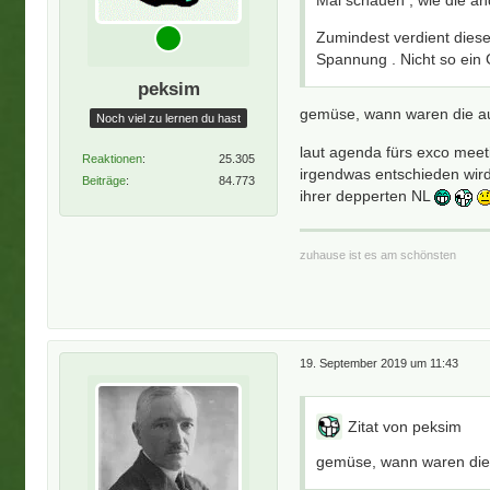
Mal schauen , wie die and
Zumindest verdient diese
Spannung . Nicht so ein 
peksim
gemüse, wann waren die au
Noch viel zu lernen du hast
laut agenda fürs exco meet
Reaktionen
25.305
irgendwas entschieden wird
Beiträge
84.773
ihrer depperten NL
zuhause ist es am schönsten
19. September 2019 um 11:43
Zitat von peksim
gemüse, wann waren die 