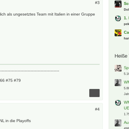
#3
Sc
Dol
ich als ungesetztes Team mit Italien in einer Gruppe
1.
pe
Ca
ha
Heiße
Sp
------------------------------------------
5.1
#66 #75 #79
WM
5.8
Jah
WM
U
#4
1.7
L in die Playoffs
Au
498