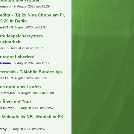
eemarco
9. August 2026 um 12:29
ledigt - (B) 2x Nina Chuba am Fr,
.9.26 in Berlin
ne209
9. August 2026 um 11:37
tteriespeichersystem
ojektarbeit
tzl
9. August 2026 um 11:37
r tooor Laberfred
lderama
9. August 2026 um 11:17
terreich - T-Mobile Bundesliga
ian17
9. August 2026 um 10:35
les rund ums Laufen
hlatt1405
9. August 2026 um 10:08
e Ärzte auf Tour
er Durden
9. August 2026 um 09:57
) Verkaufe 4x NFL Munich in PK
atoy
9. August 2026 um 09:52