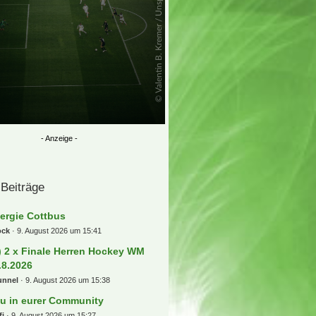
 Beiträge
ergie Cottbus
ock
9. August 2026 um 15:41
) 2 x Finale Herren Hockey WM
.8.2026
unnel
9. August 2026 um 15:38
u in eurer Community
fi
9. August 2026 um 15:27