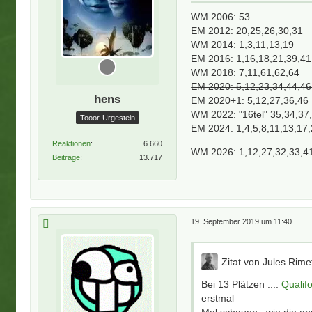
WM 2006: 53
EM 2012: 20,25,26,30,31
WM 2014: 1,3,11,13,19
EM 2016: 1,16,18,21,39,41
WM 2018: 7,11,61,62,64
EM 2020: 5,12,23,34,44,46,
hens
EM 2020+1: 5,12,27,36,46
WM 2022: "16tel" 35,34,37,
Tooor-Urgestein
EM 2024: 1,4,5,8,11,13,17
Reaktionen
6.660
WM 2026: 1,12,27,32,33,4
Beiträge
13.717
19. September 2019 um 11:40
Zitat von Jules Rime
Bei 13 Plätzen ....
Qualif
erstmal