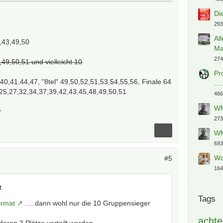
Di
293
Al
,43,49,50
Ma
274
49,50,51 und vielleicht 10
Pr
40,41,44,47, "8tel" 49,50,52,51,53,54,55,56, Finale 64
…
,25,27,32,34,37,39,42,43,45,48,49,50,51
466
WM
1
273
WM
693
Wo
#5
164
t
Tags
ormat
.....dann wohl nur die 10 Gruppensieger
achte