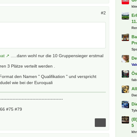
kl
#2
Er
11
Re
Ba
Pr
Spa
mat
.....dann wohl nur die 10 Gruppensieger erstmal
De
Va
en 3 Plätze verteilt werden .
Ös
Format den Namen " Qualifikation " und verspricht
fab
dudel wie bei der Euroquali
Al
Dac
------------------------------------------
Di
#66 #75 #79
Tyl
(B
5
khr