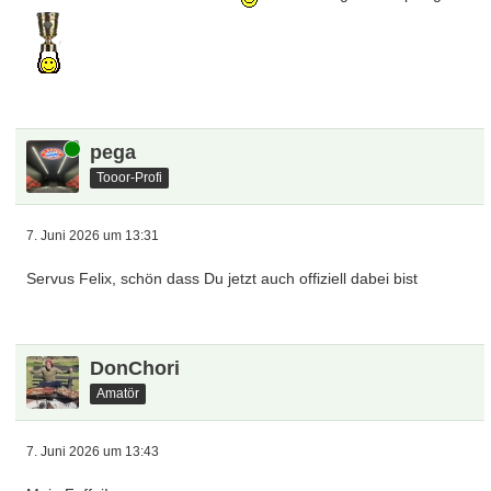
willkommen bei uns
schnudi
Tooor-Urgestein
6. Juni 2026 um 08:55
Moin von der Nordsee
nullneuner
Tooor-Urgestein
6. Juni 2026 um 22:51
Sauber! Herzlich willkommen!
Und dann gleich Cupsieger!