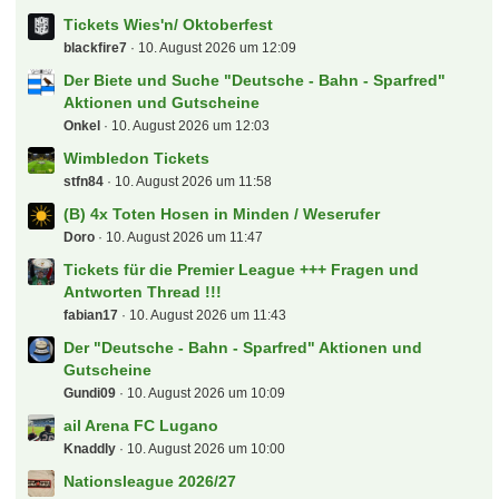
Registriere dich kostenlos
und nimm an unserer
Community teil!
Anmelden
Benutzerkonto erstellen
Zum
Bundesliga Tippspiel