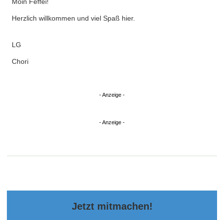
Online
pega
Tooor-Profi
7. Juni 2026 um 13:31
Servus Felix, schön dass Du jetzt auch offiziell dabei bist
DonChori
Amatör
7. Juni 2026 um 13:43
Moin Feffei!