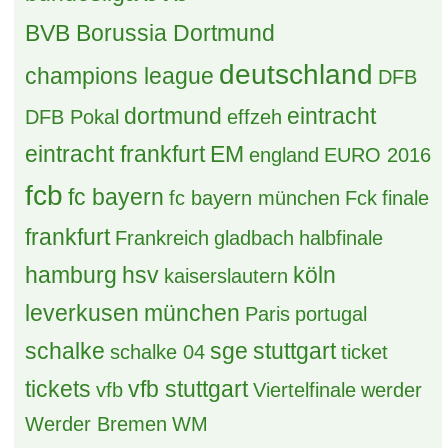
blackfire7
10. August 2026 um 12:09
Der Biete und Suche "Deutsche - Bahn - Sparfred"
Aktionen und Gutscheine
Onkel
10. August 2026 um 12:03
Wimbledon Tickets
stfn84
10. August 2026 um 11:58
(B) 4x Toten Hosen in Minden / Weserufer
Doro
10. August 2026 um 11:47
Tickets für die Premier League +++ Fragen und
Antworten Thread !!!
fabian17
10. August 2026 um 11:43
Der "Deutsche - Bahn - Sparfred" Aktionen und
Gutscheine
Gundi09
10. August 2026 um 10:09
ail Arena FC Lugano
Knaddly
10. August 2026 um 10:00
Nationsleague 2026/27
Galasek
10. August 2026 um 08:46