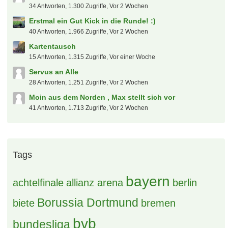
schnichi
10. August 2026 um 15:22
FC Carl Zeiss Jena
benemil
10. August 2026 um 15:13
Der tooor Laberfred
Valderama
10. August 2026 um 15:12
Der neue...
geraldinho
10. August 2026 um 14:48
Schweiz - SuperLeague
peksim
10. August 2026 um 13:55
Neu in eurer Community
Doro
10. August 2026 um 13:12
[S] Hotel Salzburg Supercup UEFA
Macauley
10. August 2026 um 12:45
VIP Erlebnisse around the World
peksim
10. August 2026 um 12:42
Grüße aus dem Pott
Christoph27021900
10. August 2026 um 12:39
Tickets Wies'n/ Oktoberfest