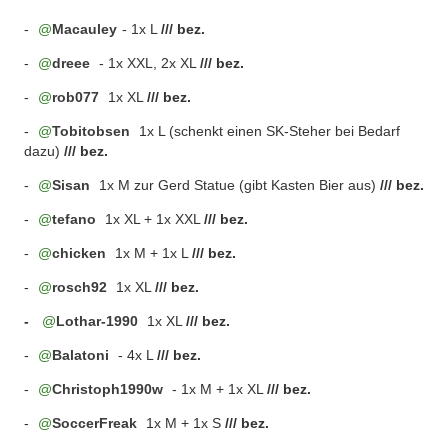
-
Macauley
- 1x L
/// bez.
-
dreee
- 1x XXL, 2x XL
/// bez.
-
rob077
1x XL
/// bez.
-
Tobitobsen
1x L (schenkt einen SK-Steher bei Bedarf
dazu)
/// bez.
-
Sisan
1x M zur Gerd Statue (gibt Kasten Bier aus)
/// bez.
-
tefano
1x XL + 1x XXL
/// bez.
-
chicken
1x M + 1x L
/// bez.
-
rosch92
1x XL
/// bez.
-
Lothar-1990
1x XL
/// bez.
-
Balatoni
- 4x L
/// bez.
-
Christoph1990w
- 1x M + 1x XL
/// bez.
-
SoccerFreak
1x M + 1x S
/// bez.