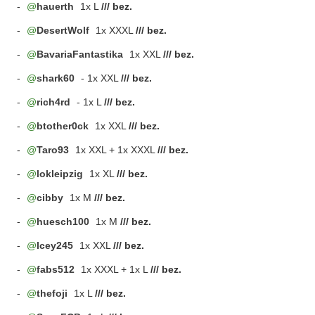
-
hauerth
1x L
/// bez.
-
DesertWolf
1x XXXL
/// bez.
-
BavariaFantastika
1x XXL
/// bez.
-
shark60
- 1x XXL
/// bez.
-
rich4rd
- 1x L
/// bez.
-
btother0ck
1x XXL
/// bez.
-
Taro93
1x XXL + 1x XXXL
/// bez.
-
lokleipzig
1x XL
/// bez.
-
cibby
1x M
/// bez.
-
huesch100
1x M
/// bez.
-
Icey245
1x XXL
/// bez.
-
fabs512
1x XXXL + 1x L
/// bez.
-
thefoji
1x L
/// bez.