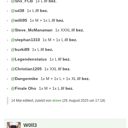
-
Snx_FCB
1x L
/// bez.
-
sd38
1x L
/// bez.
-
willi95
1x M + 1x L
/// bez.
-
Steve_McManaman
1x XXXL
/// bez.
-
stephan1310
1x M + 1x L
/// bez.
-
burki89
1x L
/// bez.
-
Legendenstatus
1x L
/// bez.
-
Christian1205
1x XXL
/// bez.
-
Dangermike
1x M + 1x L + 1x XL
/// bez.
-
Finale Oho
1x M + 1x L
/// bez.
14 Mal editiert, zuletzt von
dreee
(
29. August 2025 um 17:18
)
W0ll3