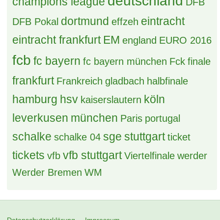
deutschland
champions league
DFB
dortmund
eintracht
DFB Pokal
effzeh
eintracht frankfurt
EM
england
EURO 2016
fcb
fc bayern
fc bayern münchen
Fck
finale
frankfurt
Frankreich
gladbach
halbfinale
hamburg
hsv
köln
kaiserslautern
leverkusen
münchen
Paris
portugal
schalke
sge
stuttgart
schalke 04
ticket
tickets
vfb stuttgart
vfb
Viertelfinale
werder
Werder Bremen
WM