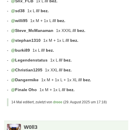
-
Snx_FCB
1x L
/// bez.
-
sd38
1x L
/// bez.
-
willi95
1x M + 1x L
/// bez.
-
Steve_McManaman
1x XXXL
/// bez.
-
stephan1310
1x M + 1x L
/// bez.
-
burki89
1x L
/// bez.
-
Legendenstatus
1x L
/// bez.
-
Christian1205
1x XXL
/// bez.
-
Dangermike
1x M + 1x L + 1x XL
/// bez.
-
Finale Oho
1x M + 1x L
/// bez.
14 Mal editiert, zuletzt von
dreee
(
29. August 2025 um 17:18
)
W0ll3