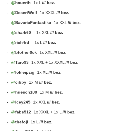
-
hauerth
1x L
/// bez.
-
DesertWolf
1x XXXL
/// bez.
-
BavariaFantastika
1x XXL
/// bez.
-
shark60
- 1x XXL
/// bez.
-
rich4rd
- 1x L
/// bez.
-
btother0ck
1x XXL
/// bez.
-
Taro93
1x XXL + 1x XXXL
/// bez.
-
lokleipzig
1x XL
/// bez.
-
cibby
1x M
/// bez.
-
huesch100
1x M
/// bez.
-
Icey245
1x XXL
/// bez.
-
fabs512
1x XXXL + 1x L
/// bez.
-
thefoji
1x L
/// bez.