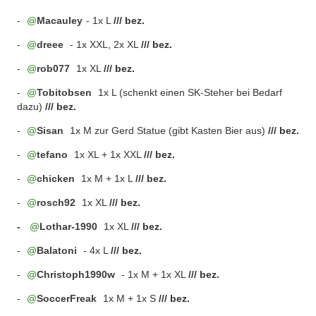
-
Macauley
- 1x L
/// bez.
-
dreee
- 1x XXL, 2x XL
/// bez.
-
rob077
1x XL
/// bez.
-
Tobitobsen
1x L (schenkt einen SK-Steher bei Bedarf
dazu)
/// bez.
-
Sisan
1x M zur Gerd Statue (gibt Kasten Bier aus)
/// bez.
-
tefano
1x XL + 1x XXL
/// bez.
-
chicken
1x M + 1x L
/// bez.
-
rosch92
1x XL
/// bez.
-
Lothar-1990
1x XL
/// bez.
-
Balatoni
- 4x L
/// bez.
-
Christoph1990w
- 1x M + 1x XL
/// bez.
-
SoccerFreak
1x M + 1x S
/// bez.