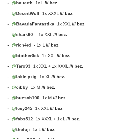
-
hauerth
1x L
/// bez.
-
DesertWolf
1x XXXL
/// bez.
-
BavariaFantastika
1x XXL
/// bez.
-
shark60
- 1x XXL
/// bez.
-
rich4rd
- 1x L
/// bez.
-
btother0ck
1x XXL
/// bez.
-
Taro93
1x XXL + 1x XXXL
/// bez.
-
lokleipzig
1x XL
/// bez.
-
cibby
1x M
/// bez.
-
huesch100
1x M
/// bez.
-
Icey245
1x XXL
/// bez.
-
fabs512
1x XXXL + 1x L
/// bez.
-
thefoji
1x L
/// bez.