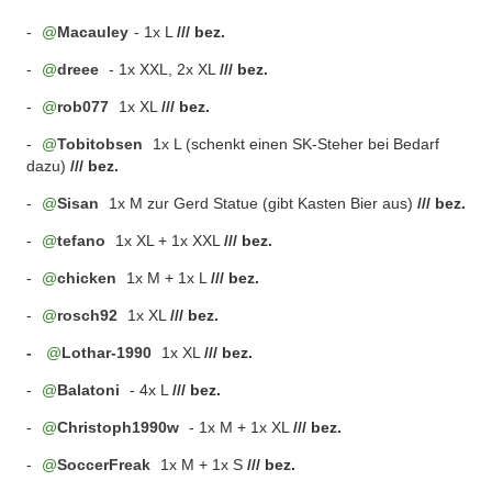
-
Macauley
- 1x L
/// bez.
-
dreee
- 1x XXL, 2x XL
/// bez.
-
rob077
1x XL
/// bez.
-
Tobitobsen
1x L (schenkt einen SK-Steher bei Bedarf
dazu)
/// bez.
-
Sisan
1x M zur Gerd Statue (gibt Kasten Bier aus)
/// bez.
-
tefano
1x XL + 1x XXL
/// bez.
-
chicken
1x M + 1x L
/// bez.
-
rosch92
1x XL
/// bez.
-
Lothar-1990
1x XL
/// bez.
-
Balatoni
- 4x L
/// bez.
-
Christoph1990w
- 1x M + 1x XL
/// bez.
-
SoccerFreak
1x M + 1x S
/// bez.