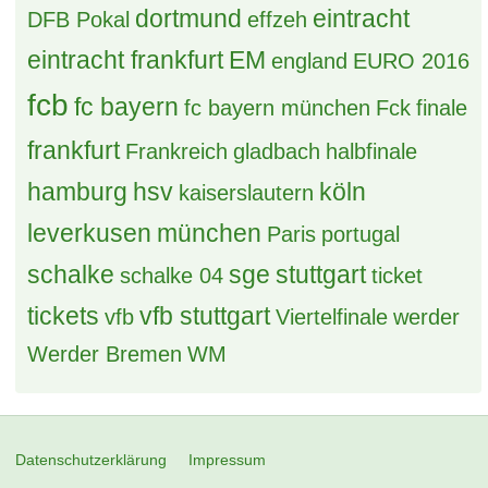
dortmund
eintracht
DFB Pokal
effzeh
eintracht frankfurt
EM
england
EURO 2016
fcb
fc bayern
fc bayern münchen
Fck
finale
frankfurt
Frankreich
gladbach
halbfinale
hamburg
hsv
köln
kaiserslautern
leverkusen
münchen
Paris
portugal
schalke
sge
stuttgart
schalke 04
ticket
tickets
vfb stuttgart
vfb
Viertelfinale
werder
Werder Bremen
WM
Datenschutzerklärung
Impressum