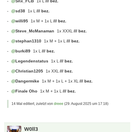
-
Snx_FCB
1x L
/// bez.
-
sd38
1x L
/// bez.
-
willi95
1x M + 1x L
/// bez.
-
Steve_McManaman
1x XXXL
/// bez.
-
stephan1310
1x M + 1x L
/// bez.
-
burki89
1x L
/// bez.
-
Legendenstatus
1x L
/// bez.
-
Christian1205
1x XXL
/// bez.
-
Dangermike
1x M + 1x L + 1x XL
/// bez.
-
Finale Oho
1x M + 1x L
/// bez.
14 Mal editiert, zuletzt von
dreee
(
29. August 2025 um 17:18
)
W0ll3