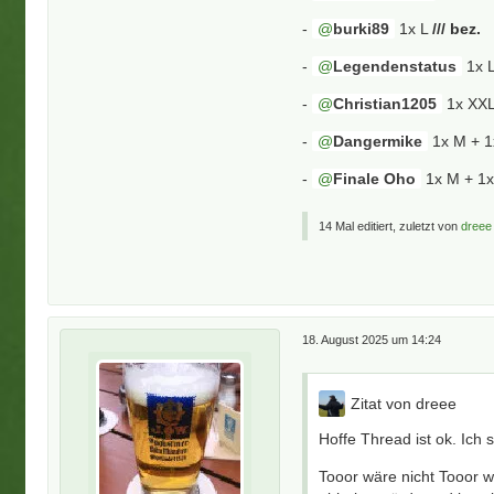
-
burki89
1x L
/// bez.
-
Legendenstatus
1x 
-
Christian1205
1x XX
-
Dangermike
1x M + 1
-
Finale Oho
1x M + 1
14 Mal editiert, zuletzt von
dreee
18. August 2025 um 14:24
Zitat von dreee
Hoffe Thread ist ok. Ich
Tooor wäre nicht Tooor w