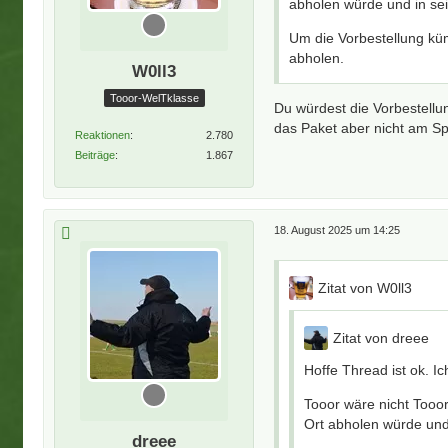
abholen würde und in se
Um die Vorbestellung küm
abholen.
W0ll3
Tooor-WelTklasse
Du würdest die Vorbestell
das Paket aber nicht am Spi
Reaktionen
2.780
Beiträge
1.867
18. August 2025 um 14:25
Zitat von W0ll3
Zitat von dreee
Hoffe Thread ist ok. I
Tooor wäre nicht Tooo
Ort abholen würde und
dreee