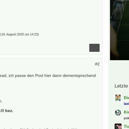
(
18. August 2025 um 14:23
)
#2
Thread, ich passe den Post hier dann dementsprechend
Letzte
Di
z.
lax
L
/// bez.
Ki
pe
Ti