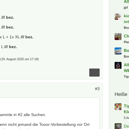
Al
jpf
ki
L
/// bez.
in
L
/// bez.
Bo
Ch
x L + 1x XL
/// bez.
Pie
x L
/// bez.
Bo
Bo
(
29. August 2025 um 17:18
)
Al
W
Ti
#3
Heiße
Ti
Kl
 sammle in #2 alle Suchen.
5 A
enn nicht jemand die Tooor-Vorbestellung vor Ort
De