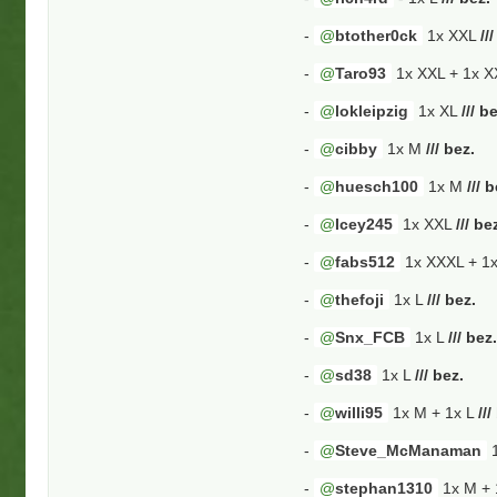
-
btother0ck
1x XXL
//
-
Taro93
1x XXL + 1x 
-
lokleipzig
1x XL
/// b
-
cibby
1x M
/// bez.
-
huesch100
1x M
/// 
-
Icey245
1x XXL
/// be
-
fabs512
1x XXXL + 1
-
thefoji
1x L
/// bez.
-
Snx_FCB
1x L
/// bez
-
sd38
1x L
/// bez.
-
willi95
1x M + 1x L
///
-
Steve_McManaman
1
-
stephan1310
1x M + 