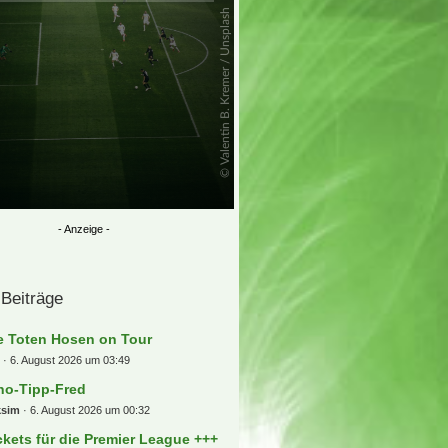
 Beiträge
e Toten Hosen on Tour
i
6. August 2026 um 03:49
no-Tipp-Fred
ksim
6. August 2026 um 00:32
ckets für die Premier League +++