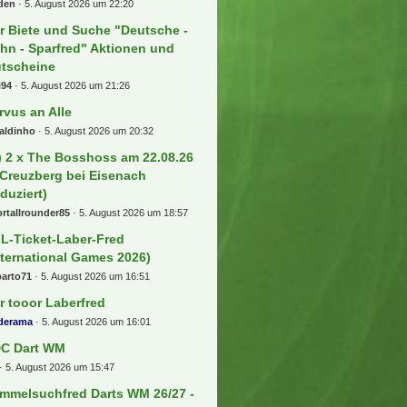
den
5. August 2026 um 22:20
r Biete und Suche "Deutsche -
hn - Sparfred" Aktionen und
tscheine
i94
5. August 2026 um 21:26
rvus an Alle
aldinho
5. August 2026 um 20:32
) 2 x The Bosshoss am 22.08.26
 Creuzberg bei Eisenach
eduziert)
rtallrounder85
5. August 2026 um 18:57
L-Ticket-Laber-Fred
nternational Games 2026)
barto71
5. August 2026 um 16:51
r tooor Laberfred
lderama
5. August 2026 um 16:01
C Dart WM
5. August 2026 um 15:47
mmelsuchfred Darts WM 26/27 -