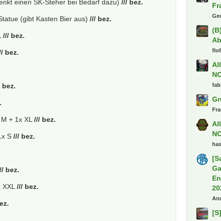
enkt einen SK-Steher bei Bedarf dazu)
/// bez.
Fr
Ge
tatue (gibt Kasten Bier aus)
/// bez.
(B
L
/// bez.
Ab
flo
// bez.
Al
.
N
fab
/ bez.
Gr
.
Fr
 M + 1x XL
/// bez.
Al
N
1x S
/// bez.
ha
[S
Ga
/// bez.
En
 XXL
/// bez.
20
An
bez.
[S