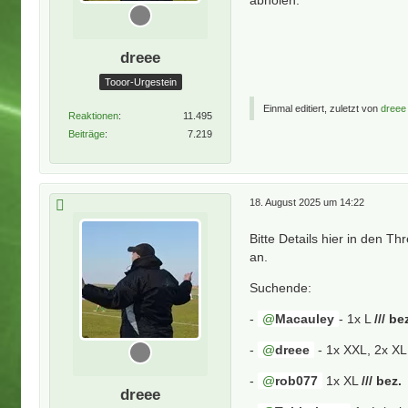
dreee
Tooor-Urgestein
Einmal editiert, zuletzt von
dreee
Reaktionen
11.495
Beiträge
7.219
18. August 2025 um 14:22
Bitte Details hier in den 
an.
Suchende:
-
Macauley
- 1x L
/// be
-
dreee
- 1x XXL, 2x X
-
rob077
1x XL
/// bez.
dreee