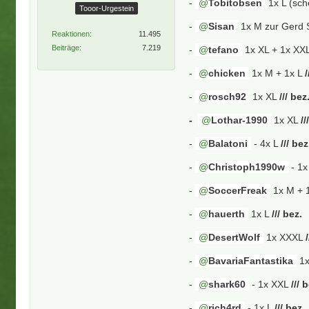
-
Tobitobsen
1x L (sch
Tooor-Urgestein
-
Sisan
1x M zur Gerd S
Reaktionen
11.495
Beiträge
7.219
-
tefano
1x XL + 1x XX
-
chicken
1x M + 1x L
/
-
rosch92
1x XL
/// bez
-
Lothar-1990
1x XL
//
-
Balatoni
- 4x L
/// bez
-
Christoph1990w
- 1x
-
SoccerFreak
1x M + 
-
hauerth
1x L
/// bez.
-
DesertWolf
1x XXXL
-
BavariaFantastika
1x
-
shark60
- 1x XXL
/// 
-
rich4rd
- 1x L
/// bez.