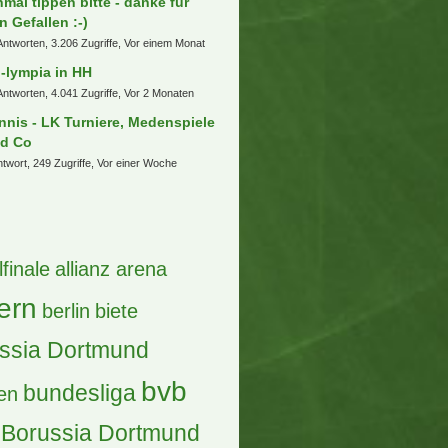
nmal tippen bitte - danke für
n Gefallen :-)
Antworten, 3.206 Zugriffe, Vor einem Monat
-lympia in HH
Antworten, 4.041 Zugriffe, Vor 2 Monaten
nnis - LK Turniere, Medenspiele
d Co
ntwort, 249 Zugriffe, Vor einer Woche
lfinale
allianz arena
ern
berlin
biete
ssia Dortmund
bvb
bundesliga
en
Borussia Dortmund