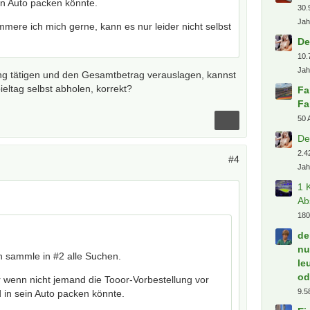
in Auto packen könnte.
30.
Jah
mere ich mich gerne, kann es nur leider nicht selbst
De
10.
Jah
ung tätigen und den Gesamtbetrag verauslagen, kannst
eltag selbst abholen, korrekt?
Fa
Fa
50 
De
2.4
#4
Jah
1 
Ab
180
de
nu
ch sammle in #2 alle Suchen.
le
od
r wenn nicht jemand die Tooor-Vorbestellung vor
9.5
 in sein Auto packen könnte.