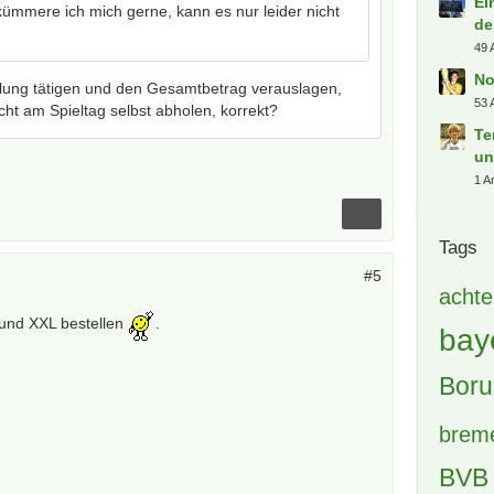
Ei
kümmere ich mich gerne, kann es nur leider nicht
de
49 
No
llung tätigen und den Gesamtbetrag verauslagen,
53 
cht am Spieltag selbst abholen, korrekt?
Te
un
1 A
Tags
#5
achte
 und XXL bestellen
.
bay
Boru
brem
BVB 