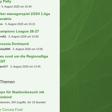
ly Pally
5. August 2026 um 15:46
cker managerspiel 23/24 1.liga
teraktiv
oo
5. August 2026 um 15:21
ampions League 26-27
rre52
5. August 2026 um 14:58
russia Dortmund
uba2006
5. August 2026 um 13:56
les rund um die Regionalliga
EST
pperGT
5. August 2026 um 13:45
 Themen
pps für Stadionbesuch mit
einkind
ntworten, 304 Zugriffe, Vor 19 Stunden
r Corona Fred