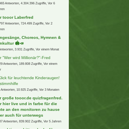
965 Antworten, 4.304.396 Zugriffe, Vor 6
ren
r tooor Laberfred
797 Antworten, 724.499 Zugriffe, Vor 2
ren
ngesänge, Choreos, Hymnen &
nkultur 🏟️📣
Antworten, 3.931 Zugriffe, Vor einem Monat
r "Wer wird Millionär?"-Fred
29 Antworten, 189.808 Zugriffe, Vor einem
r
Klick für leuchtende Kinderaugen!
stimmhilfe
 Antworten, 10.925 Zugriffe, Vor 3 Monaten
r große tooor.de quizfragenfred.
r hier live und in farbe für die
ute an den monitoren zu hause
er auch für unterwegs
87 Antworten, 839.902 Zugriffe, Vor 5 Jahren