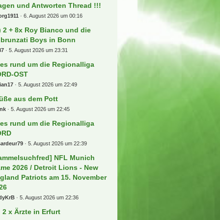
agen und Antworten Thread !!!
org1911
6. August 2026 um 00:16
) 2 + 8x Roy Bianco und die
brunzati Boys in Bonn
87
5. August 2026 um 23:31
les rund um die Regionalliga
ORD-OST
ian17
5. August 2026 um 22:49
üße aus dem Pott
ank
5. August 2026 um 22:45
les rund um die Regionalliga
ORD
sardeur79
5. August 2026 um 22:39
ammelsuchfred] NFL Munich
me 2026 / Detroit Lions - New
gland Patriots am 15. November
26
dyKrB
5. August 2026 um 22:36
] 2 x Ärzte in Erfurt