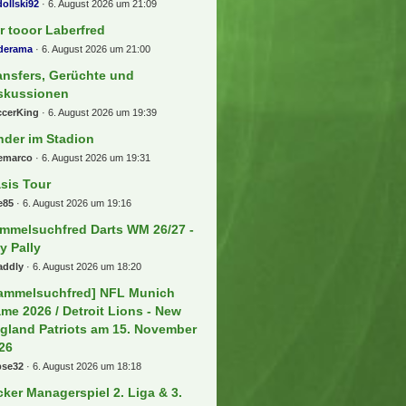
ollski92
6. August 2026 um 21:09
r tooor Laberfred
lderama
6. August 2026 um 21:00
ansfers, Gerüchte und
skussionen
ccerKing
6. August 2026 um 19:39
nder im Stadion
eemarco
6. August 2026 um 19:31
sis Tour
e85
6. August 2026 um 19:16
mmelsuchfred Darts WM 26/27 -
ly Pally
addly
6. August 2026 um 18:20
ammelsuchfred] NFL Munich
me 2026 / Detroit Lions - New
gland Patriots am 15. November
26
bse32
6. August 2026 um 18:18
cker Managerspiel 2. Liga & 3.