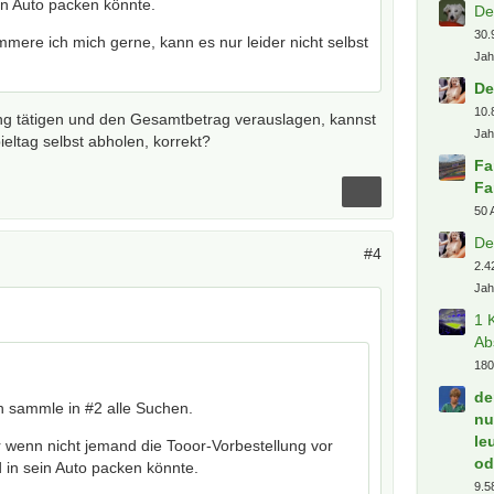
in Auto packen könnte.
De
30.
mere ich mich gerne, kann es nur leider nicht selbst
Jah
De
10.
ung tätigen und den Gesamtbetrag verauslagen, kannst
Jah
eltag selbst abholen, korrekt?
Fa
Fa
50 
De
#4
2.4
Jah
1 
Ab
180
de
ch sammle in #2 alle Suchen.
nu
le
r wenn nicht jemand die Tooor-Vorbestellung vor
od
 in sein Auto packen könnte.
9.5