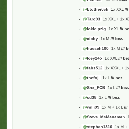
-
btother0ck
1x XXL
//
-
Taro93
1x XXL + 1x 
-
lokleipzig
1x XL
/// b
-
cibby
1x M
/// bez.
-
huesch100
1x M
/// 
-
Icey245
1x XXL
/// be
-
fabs512
1x XXXL + 1
-
thefoji
1x L
/// bez.
-
Snx_FCB
1x L
/// bez
-
sd38
1x L
/// bez.
-
willi95
1x M + 1x L
///
-
Steve_McManaman
1
-
stephan1310
1x M + 