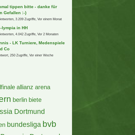
nmal tippen bitte - danke für
n Gefallen :-)
Antworten, 3.209 Zugriffe, Vor einem Monat
-lympia in HH
Antworten, 4.042 Zugriffe, Vor 2 Monaten
nnis - LK Turniere, Medenspiele
d Co
ntwort, 250 Zugriffe, Vor einer Woche
lfinale
allianz arena
ern
berlin
biete
ssia Dortmund
bvb
bundesliga
en