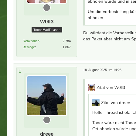
abholen würde und in se
Um die Vorbestellung küm
abholen.
W0ll3
Tooor-WelTklasse
Du würdest die Vorbestell
das Paket aber nicht am Spi
Reaktionen
2.784
Beiträge
1.867
18. August 2025 um 14:25
Zitat von W0ll3
Zitat von dreee
Hoffe Thread ist ok. I
Tooor wäre nicht Tooo
Ort abholen würde und
dreee