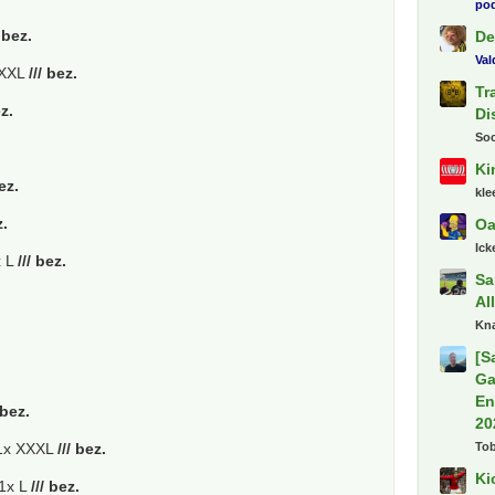
pod
/ bez.
De
Va
XXXL
/// bez.
Tr
ez.
Di
So
Ki
bez.
kl
z.
Oa
Ick
x L
/// bez.
Sa
Al
Kn
.
[S
Ga
En
 bez.
20
To
x XXXL
/// bez.
Ki
1x L
/// bez.