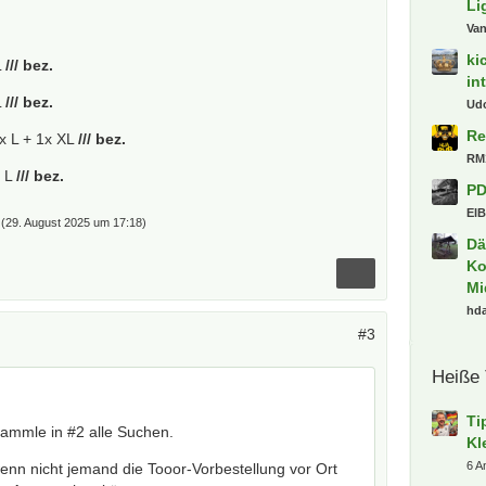
Li
Va
ki
L
/// bez.
in
L
/// bez.
Ud
Re
x L + 1x XL
/// bez.
RM
x L
/// bez.
PD
ElB
(
29. August 2025 um 17:18
)
Dä
Ko
Mi
hd
#3
Heiße
Ti
 sammle in #2 alle Suchen.
Kl
6 A
enn nicht jemand die Tooor-Vorbestellung vor Ort