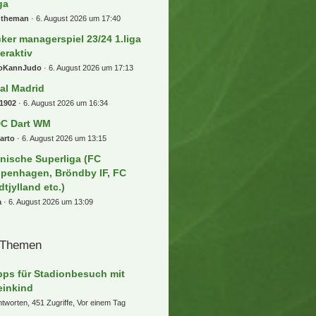
ga
ntheman
6. August 2026 um 17:40
cker managerspiel 23/24 1.liga
teraktiv
oKannJudo
6. August 2026 um 17:13
al Madrid
1902
6. August 2026 um 16:34
C Dart WM
arto
6. August 2026 um 13:15
nische Superliga (FC
penhagen, Bröndby IF, FC
dtjylland etc.)
a
6. August 2026 um 13:09
 Themen
pps für Stadionbesuch mit
einkind
ntworten, 451 Zugriffe, Vor einem Tag