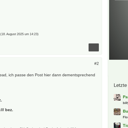
(
18. August 2025 um 14:23
)
#2
Thread, ich passe den Post hier dann dementsprechend
Letzte
Pa
z.
bil
L
/// bez.
Bu
Fl
Ti