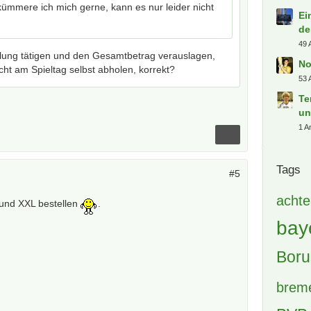
kümmere ich mich gerne, kann es nur leider nicht
Ei
de
49 
llung tätigen und den Gesamtbetrag verauslagen,
No
cht am Spieltag selbst abholen, korrekt?
53 
Te
un
1 A
Tags
#5
achte
 und XXL bestellen
.
bay
Boru
brem