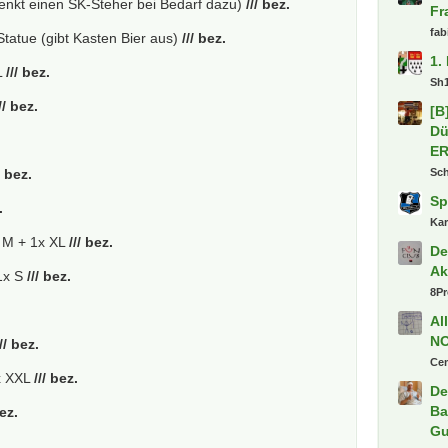
enkt einen SK-Steher bei Bedarf dazu)
/// bez.
Fr
fab
tatue (gibt Kasten Bier aus)
/// bez.
1.
L
/// bez.
Sh
// bez.
[B
Dü
.
E
Sc
/ bez.
Sp
.
Ka
 M + 1x XL
/// bez.
De
Ak
1x S
/// bez.
8P
Al
N
/// bez.
Ce
 XXL
/// bez.
De
Ba
bez.
Gu