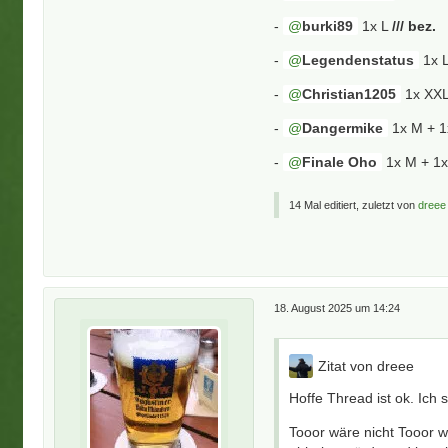
-
burki89
1x L
/// bez.
-
Legendenstatus
1x 
-
Christian1205
1x XX
-
Dangermike
1x M + 1
-
Finale Oho
1x M + 1
14 Mal editiert, zuletzt von
dreee
18. August 2025 um 14:24
Zitat von dreee
Hoffe Thread ist ok. Ich
Tooor wäre nicht Tooor w