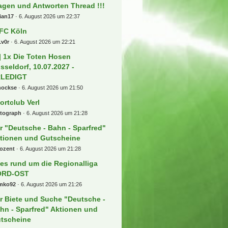
agen und Antworten Thread !!!
ian17
6. August 2026 um 22:37
 FC Köln
1v0r
6. August 2026 um 22:21
] 1x Die Toten Hosen
sseldorf, 10.07.2027 -
RLEDIGT
hockse
6. August 2026 um 21:50
ortclub Verl
rtograph
6. August 2026 um 21:28
r "Deutsche - Bahn - Sparfred"
tionen und Gutscheine
rozent
6. August 2026 um 21:28
les rund um die Regionalliga
ORD-OST
mko92
6. August 2026 um 21:26
r Biete und Suche "Deutsche -
hn - Sparfred" Aktionen und
tscheine