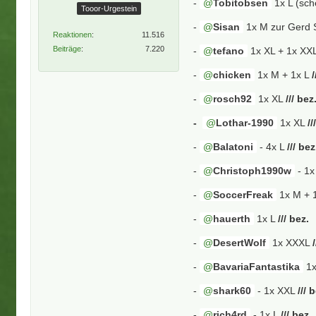
-
Tobitobsen
1x L (sch
Tooor-Urgestein
-
Sisan
1x M zur Gerd S
Reaktionen
11.516
Beiträge
7.220
-
tefano
1x XL + 1x XX
-
chicken
1x M + 1x L
/
-
rosch92
1x XL
/// bez
-
Lothar-1990
1x XL
//
-
Balatoni
- 4x L
/// bez
-
Christoph1990w
- 1x
-
SoccerFreak
1x M + 
-
hauerth
1x L
/// bez.
-
DesertWolf
1x XXXL
-
BavariaFantastika
1x
-
shark60
- 1x XXL
/// 
-
rich4rd
- 1x L
/// bez.