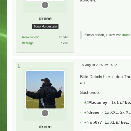
dreee
Tooor-Urgestein
Einmal editiert, zuletzt von
dreee
Reaktionen
11.516
Beiträge
7.220
18. August 2025 um 14:22
Bitte Details hier in den 
an.
Suchende:
-
Macauley
- 1x L
/// be
-
dreee
- 1x XXL, 2x X
-
rob077
1x XL
/// bez.
dreee