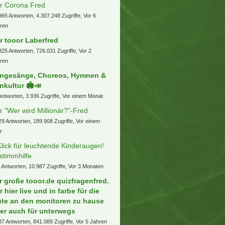
r Corona Fred
965 Antworten, 4.307.248 Zugriffe, Vor 6
ren
r tooor Laberfred
825 Antworten, 726.031 Zugriffe, Vor 2
ren
ngesänge, Choreos, Hymnen &
nkultur 🏟️📣
Antworten, 3.936 Zugriffe, Vor einem Monat
r "Wer wird Millionär?"-Fred
29 Antworten, 189.908 Zugriffe, Vor einem
r
Klick für leuchtende Kinderaugen!
stimmhilfe
 Antworten, 10.987 Zugriffe, Vor 3 Monaten
r große tooor.de quizfragenfred.
r hier live und in farbe für die
ute an den monitoren zu hause
er auch für unterwegs
87 Antworten, 841.089 Zugriffe, Vor 5 Jahren