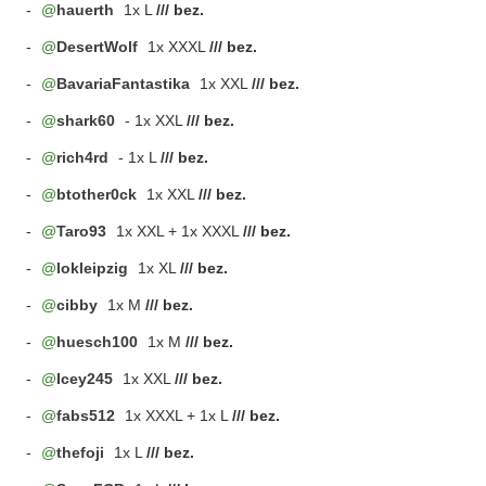
-
hauerth
1x L
/// bez.
-
DesertWolf
1x XXXL
/// bez.
-
BavariaFantastika
1x XXL
/// bez.
-
shark60
- 1x XXL
/// bez.
-
rich4rd
- 1x L
/// bez.
-
btother0ck
1x XXL
/// bez.
-
Taro93
1x XXL + 1x XXXL
/// bez.
-
lokleipzig
1x XL
/// bez.
-
cibby
1x M
/// bez.
-
huesch100
1x M
/// bez.
-
Icey245
1x XXL
/// bez.
-
fabs512
1x XXXL + 1x L
/// bez.
-
thefoji
1x L
/// bez.