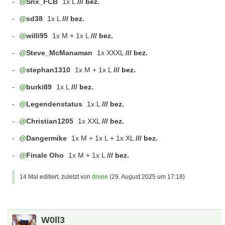
-
Snx_FCB
1x L
/// bez.
-
sd38
1x L
/// bez.
-
willi95
1x M + 1x L
/// bez.
-
Steve_McManaman
1x XXXL
/// bez.
-
stephan1310
1x M + 1x L
/// bez.
-
burki89
1x L
/// bez.
-
Legendenstatus
1x L
/// bez.
-
Christian1205
1x XXL
/// bez.
-
Dangermike
1x M + 1x L + 1x XL
/// bez.
-
Finale Oho
1x M + 1x L
/// bez.
14 Mal editiert, zuletzt von
dreee
(
29. August 2025 um 17:18
)
W0ll3