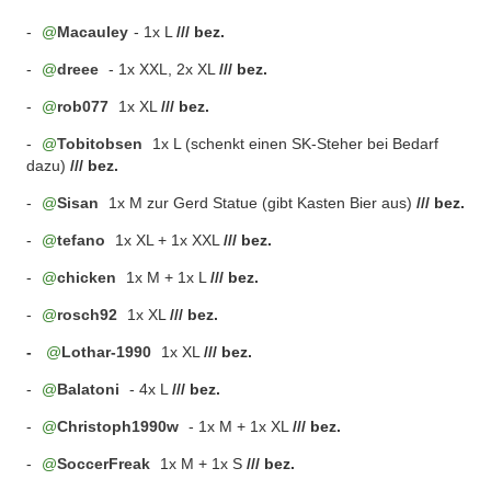
-
Macauley
- 1x L
/// bez.
-
dreee
- 1x XXL, 2x XL
/// bez.
-
rob077
1x XL
/// bez.
-
Tobitobsen
1x L (schenkt einen SK-Steher bei Bedarf
dazu)
/// bez.
-
Sisan
1x M zur Gerd Statue (gibt Kasten Bier aus)
/// bez.
-
tefano
1x XL + 1x XXL
/// bez.
-
chicken
1x M + 1x L
/// bez.
-
rosch92
1x XL
/// bez.
-
Lothar-1990
1x XL
/// bez.
-
Balatoni
- 4x L
/// bez.
-
Christoph1990w
- 1x M + 1x XL
/// bez.
-
SoccerFreak
1x M + 1x S
/// bez.