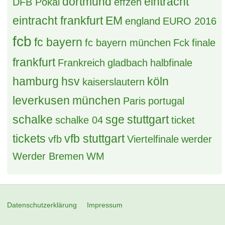
dortmund
eintracht
DFB Pokal
effzeh
eintracht frankfurt
EM
england
EURO 2016
fcb
fc bayern
fc bayern münchen
Fck
finale
frankfurt
Frankreich
gladbach
halbfinale
hamburg
hsv
köln
kaiserslautern
leverkusen
münchen
Paris
portugal
schalke
sge
stuttgart
schalke 04
ticket
tickets
vfb stuttgart
vfb
Viertelfinale
werder
Werder Bremen
WM
Datenschutzerklärung
Impressum