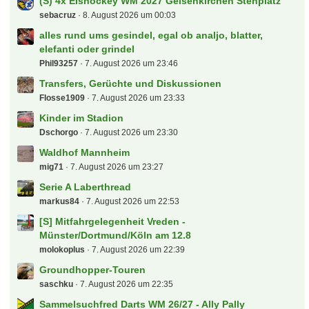
(S) 4x Eishockey WM 2027 Gelsenkirchen Stehplatz
sebacruz
8. August 2026 um 00:03
alles rund ums gesindel, egal ob analjo, blatter,
elefanti oder grindel
Phil93257
7. August 2026 um 23:46
Transfers, Gerüchte und Diskussionen
Flosse1909
7. August 2026 um 23:33
Kinder im Stadion
Dschorgo
7. August 2026 um 23:30
Waldhof Mannheim
mig71
7. August 2026 um 23:27
Serie A Laberthread
markus84
7. August 2026 um 22:53
[S] Mitfahrgelegenheit Vreden -
Münster/Dortmund/Köln am 12.8
molokoplus
7. August 2026 um 22:39
Groundhopper-Touren
saschku
7. August 2026 um 22:35
Sammelsuchfred Darts WM 26/27 - Ally Pally