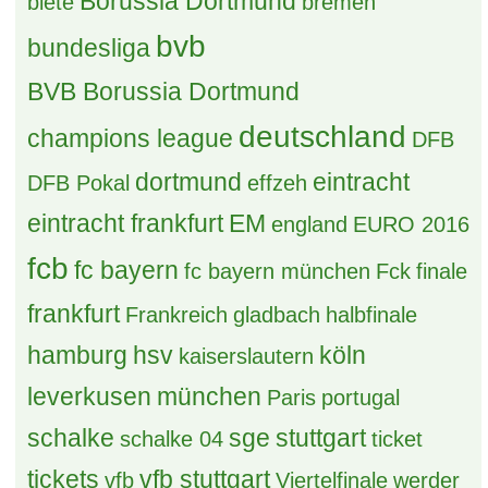
Borussia Dortmund
biete
bremen
bvb
bundesliga
BVB Borussia Dortmund
deutschland
champions league
DFB
dortmund
eintracht
DFB Pokal
effzeh
eintracht frankfurt
EM
england
EURO 2016
fcb
fc bayern
fc bayern münchen
Fck
finale
frankfurt
Frankreich
gladbach
halbfinale
hamburg
hsv
köln
kaiserslautern
leverkusen
münchen
Paris
portugal
schalke
sge
stuttgart
schalke 04
ticket
tickets
vfb stuttgart
vfb
Viertelfinale
werder